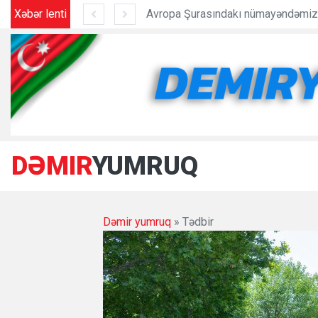
rasındakı nümayəndəmiz geri çağırıldı - Yeni təyinat
Xəbər lenti
Prezident 2
DƏMIR
YUMRUQ
Dəmir yumruq
» Tədbir