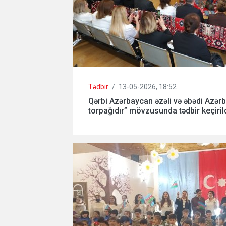
Tədbir
/
13-05-2026, 18:52
Qərbi Azərbaycan əzəli və əbədi Azər
torpağıdır” mövzusunda tədbir keçirild