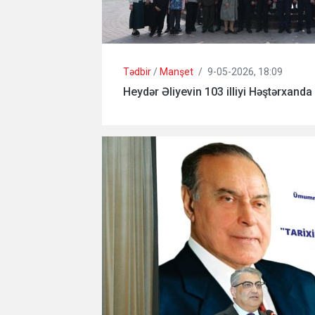
Tədbir
/
Manşet
/
9-05-2026, 18:09
Heydər Əliyevin 103 illiyi Həştərxanda