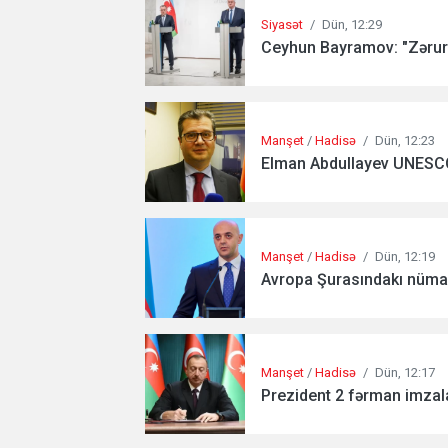
Siyasət
/
Dün, 12:29
Ceyhun Bayramov: "Zərurə
Manşet
/
Hadisə
/
Dün, 12:23
Elman Abdullayev UNESCO-d
Manşet
/
Hadisə
/
Dün, 12:19
Avropa Şurasındakı nümayə
Manşet
/
Hadisə
/
Dün, 12:17
Prezident 2 fərman imzala