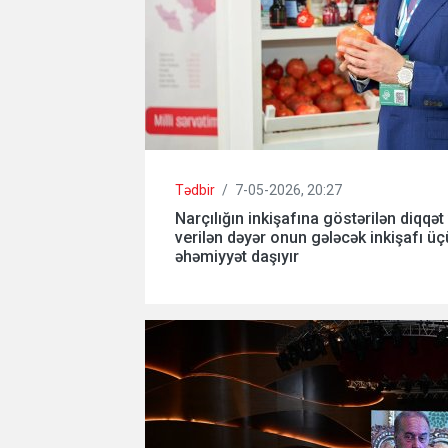
Tədbir
/
7-05-2026, 20:27
Narçılığın inkişafına göstərilən diqqət
verilən dəyər onun gələcək inkişafı 
əhəmiyyət daşıyır