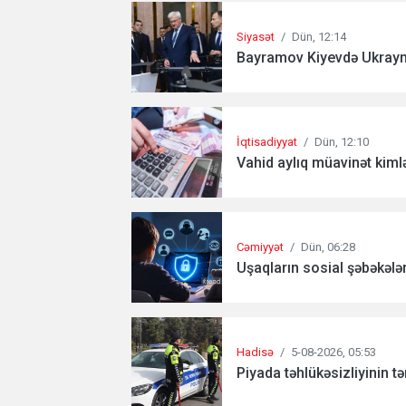
Siyasət
/
Dün, 12:14
Bayramov Kiyevdə Ukrayna
İqtisadiyyat
/
Dün, 12:10
Vahid aylıq müavinət kimlə
Cəmiyyət
/
Dün, 06:28
Uşaqların sosial şəbəkələrd
Hadisə
/
5-08-2026, 05:53
Piyada təhlükəsizliyinin tə