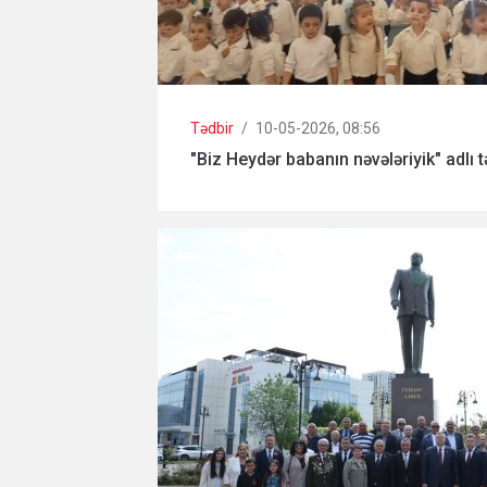
Tədbir
/
10-05-2026, 08:56
"Biz Heydər babanın nəvələriyik" adlı tə