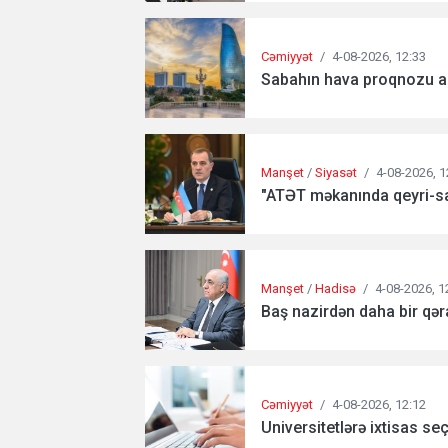
Cəmiyyət
/
4-08-2026, 12:33
Sabahın hava proqnozu aç
Manşet
/
Siyasət
/
4-08-2026, 1
"ATƏT məkanında qeyri-sa
Manşet
/
Hadisə
/
4-08-2026, 1
Baş nazirdən daha bir qəra
Cəmiyyət
/
4-08-2026, 12:12
Universitetlərə ixtisas se