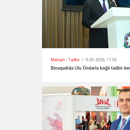
Manşet
/
Tədbir
/
9-05-2026, 17:50
Binəqədidə Ulu Öndərlə bağlı tədbir keç