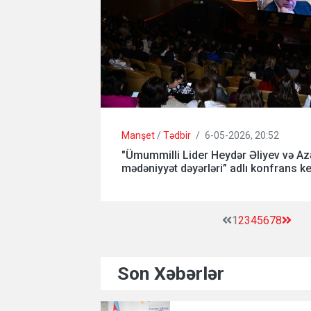
Manşet
/
Tədbir
/
6-05-2026, 20:52
"Ümummilli Lider Heydər Əliyev və A
mədəniyyət dəyərləri” adlı konfrans keç
1
2
3
4
5
6
7
8
Son Xəbərlər