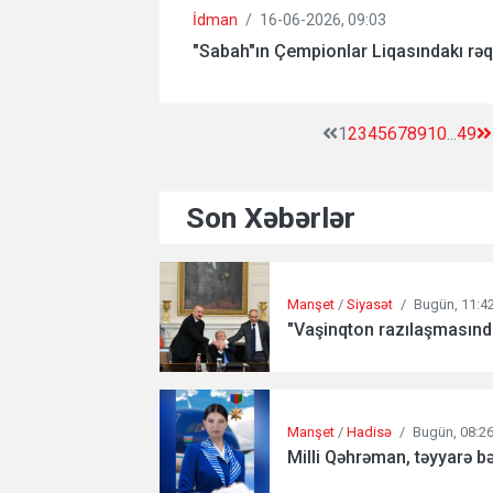
İdman
/
16-06-2026, 09:03
"Sabah"ın Çempionlar Liqasındakı rəq
1
2
3
4
5
6
7
8
9
10
...
49
Son Xəbərlər
Manşet
/
Siyasət
/
Bugün, 11:4
"Vaşinqton razılaşmasında
Manşet
/
Hadisə
/
Bugün, 08:2
Milli Qəhrəman, təyyarə b