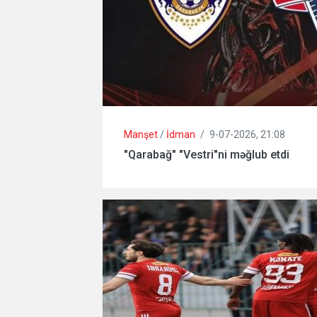
Manşet
/
İdman
/
9-07-2026, 21:08
"Qarabağ" "Vestri"ni məğlub etdi