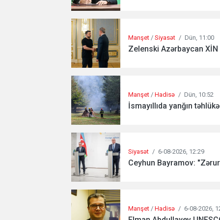
Manşet
/
Siyasət
/
Dün, 11:00
Zelenski Azərbaycan XİN 
Manşet
/
Hadisə
/
Dün, 10:52
İsmayıllıda yanğın təhlükə
Siyasət
/
6-08-2026, 12:29
Ceyhun Bayramov: "Zərurə
Manşet
/
Hadisə
/
6-08-2026, 1
Elman Abdullayev UNESCO-d