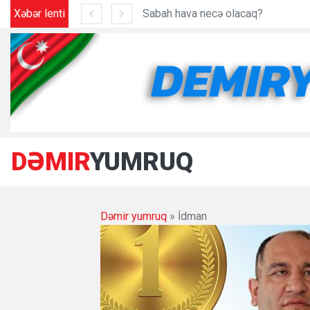
?
Xəbər lenti
DƏMIR
YUMRUQ
Dəmir yumruq
» İdman