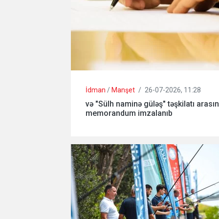
İdman
/
Manşet
/
26-07-2026, 11:28
və "Sülh naminə güləş" təşkilatı arası
memorandum imzalanıb