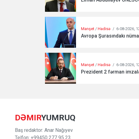
Manşet
/
Hadisə
/
6-08-2026, 1
Avropa Şurasındakı nümayə
Manşet
/
Hadisə
/
6-08-2026, 1
Prezident 2 fərman imzala
DƏMIR
YUMRUQ
Baş redaktor: Anar Nağıyev
Telfon: +99450 277 95 23