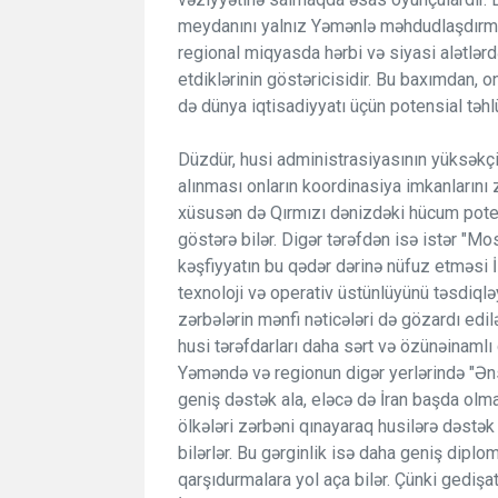
meydanını yalnız Yəmənlə məhdudlaşdırma
regional miqyasda hərbi və siyasi alətlərd
etdiklərinin göstəricisidir. Bu baxımdan, 
də dünya iqtisadiyyatı üçün potensial təh
Düzdür, husi administrasiyasının yüksəkçin
alınması onların koordinasiya imkanlarını zə
xüsusən də Qırmızı dənizdəki hücum poten
göstərə bilər. Digər tərəfdən isə istər "Mos
kəşfiyyatın bu qədər dərinə nüfuz etməsi İ
texnoloji və operativ üstünlüyünü təsdiqlə
zərbələrin mənfi nəticələri də gözardı edil
husi tərəfdarları daha sərt və özünəinamlı
Yəməndə və regionun digər yerlərində "Ən
geniş dəstək ala, eləcə də İran başda olma
ölkələri zərbəni qınayaraq husilərə dəstək
bilərlər. Bu gərginlik isə daha geniş diplo
qarşıdurmalara yol aça bilər. Çünki gedişa