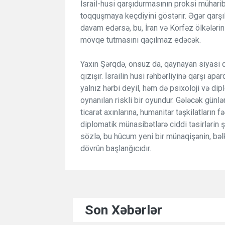
İsrail-husi qarşıdurmasının proksi müharib
toqquşmaya keçdiyini göstərir. Əgər qarşıl
davam edərsə, bu, İran və Körfəz ölkələrin
mövqe tutmasını qaçılmaz edəcək.
Yaxın Şərqdə, onsuz da, qaynayan siyasi 
qızışır. İsrailin husi rəhbərliyinə qarşı apa
yalnız hərbi deyil, həm də psixoloji və d
oynanılan riskli bir oyundur. Gələcək günl
ticarət axınlarına, humanitar təşkilatların f
diplomatik münasibətlərə ciddi təsirlərin şa
sözlə, bu hücum yeni bir münaqişənin, bəlk
dövrün başlanğıcıdır.
Son Xəbərlər