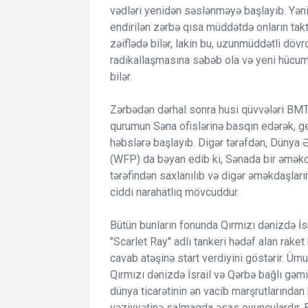
vədləri yenidən səslənməyə başlayıb. Yəni
endirilən zərbə qısa müddətdə onların takt
zəiflədə bilər, lakin bu, uzunmüddətli dövr
radikallaşmasına səbəb ola və yeni hücum
bilər.
Zərbədən dərhal sonra husi qüvvələri BMT-
qurumun Səna ofislərinə basqın edərək, g
həbslərə başlayıb. Digər tərəfdən, Dünya
(WFP) da bəyan edib ki, Sənada bir əməkda
tərəfindən saxlanılıb və digər əməkdaşlarını
ciddi narahatlıq mövcuddur.
Bütün bunların fonunda Qırmızı dənizdə İ
"Scarlet Ray" adlı tankeri hədəf alan rake
cavab atəşinə start verdiyini göstərir. Ümu
Qırmızı dənizdə İsrail və Qərbə bağlı gəmil
dünya ticarətinin ən vacib marşrutlarından bi
vəziyyətinə salmaqda əsas oyunçulardır. B