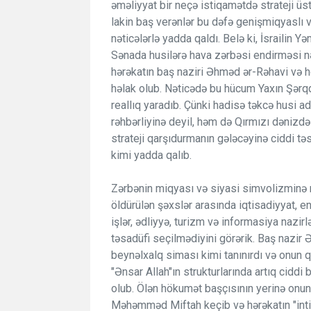
əməliyyat bir neçə istiqamətdə strateji üst
lakin baş verənlər bu dəfə genişmiqyaslı 
nəticələrlə yadda qaldı. Belə ki, İsrailin Y
Sənada husilərə hava zərbəsi endirməsi n
hərəkatın baş naziri Əhməd ər-Rəhavi və 
həlak olub. Nəticədə bu hücum Yaxın Şərqd
reallıq yaradıb. Çünki hadisə təkcə husi a
rəhbərliyinə deyil, həm də Qırmızı dəniz
strateji qarşıdurmanın gələcəyinə ciddi təs
kimi yadda qalıb.
Zərbənin miqyası və siyasi simvolizminə 
öldürülən şəxslər arasında iqtisadiyyat, en
işlər, ədliyyə, turizm və informasiya nazirl
təsadüfi seçilmədiyini görərik. Baş nazir 
beynəlxalq siması kimi tanınırdı və onun q
"Ənsar Allah"ın strukturlarında artıq ciddi
olub. Ölən hökumət başçısının yerinə onun
Məhəmməd Miftah keçib və hərəkatın "int