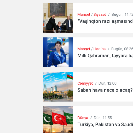
Manşet
/
Siyasət
/
Bugün, 11:4
"Vaşinqton razılaşmasında
Manşet
/
Hadisə
/
Bugün, 08:2
Milli Qəhrəman, təyyarə b
Cəmiyyət
/
Dün, 12:00
Sabah hava necə olacaq?.
Dünya
/
Dün, 11:55
Türkiyə, Pakistan və Səudiy