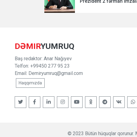
Prezident 2 fərman imzala
DƏMIR
YUMRUQ
Baş redaktor: Anar Nağıyev
Telfon: +99450 277 95 23
Email:
Demiryumruq@gmail.com
Haqqımızda
© 2023 Bütün hüquqlar qorunur. M