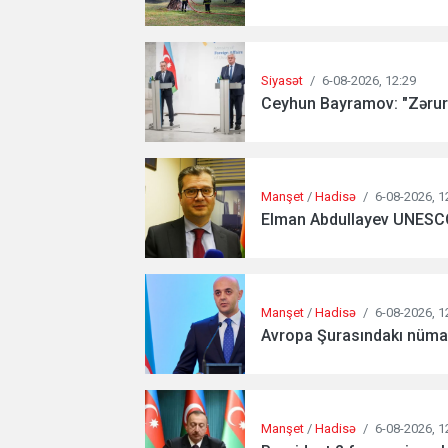
Siyasət
/
6-08-2026, 12:29
Ceyhun Bayramov: "Zərurə
Manşet
/
Hadisə
/
6-08-2026, 1
Elman Abdullayev UNESCO-d
Manşet
/
Hadisə
/
6-08-2026, 1
Avropa Şurasındakı nümayə
Manşet
/
Hadisə
/
6-08-2026, 1