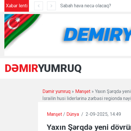
Xəbər lenti
Milli Qəhrəman, təyyarə bələdçisi Hökumə Əliyevanın doğum günüdür
Sabah hava necə olacaq?
DƏMIR
YUMRUQ
Dəmir yumruq
»
Manşet
» Yaxın Şərqdə yeni
İsrailin husi liderlərinə zərbəsi regionda nə
Manşet
/
Dünya
/
2-09-2025, 14:49
Yaxın Şərqdə yeni dövrü