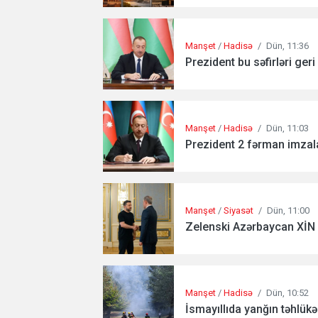
Manşet
/
Hadisə
/
Dün, 11:36
Prezident bu səfirləri geri 
Manşet
/
Hadisə
/
Dün, 11:03
Prezident 2 fərman imzala
Manşet
/
Siyasət
/
Dün, 11:00
Zelenski Azərbaycan XİN 
Manşet
/
Hadisə
/
Dün, 10:52
İsmayıllıda yanğın təhlükə