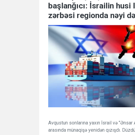
başlanğıcı: İsrailin husi 
zərbəsi regionda nəyi d
Avqustun sonlarına yaxın İsrail və "Ənsar A
arasında münaqişə yenidən qızışdı. Düzdür