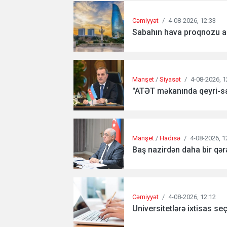
Cəmiyyət
/
4-08-2026, 12:33
Sabahın hava proqnozu aç
Manşet
/
Siyasət
/
4-08-2026, 1
"ATƏT məkanında qeyri-sa
Manşet
/
Hadisə
/
4-08-2026, 1
Baş nazirdən daha bir qəra
Cəmiyyət
/
4-08-2026, 12:12
Universitetlərə ixtisas se