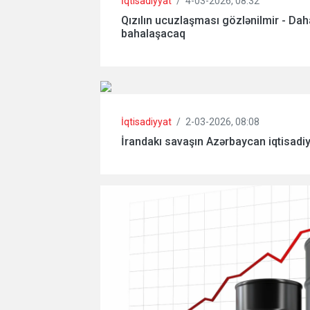
İqtisadiyyat
/
4-03-2026, 08:32
Qızılın ucuzlaşması gözlənilmir - Dah
bahalaşacaq
İqtisadiyyat
/
2-03-2026, 08:08
İrandakı savaşın Azərbaycan iqtisadiyya