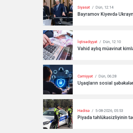
Siyasət
/
Dün, 12:14
Bayramov Kiyevdə Ukrayna
İqtisadiyyat
/
Dün, 12:10
Vahid aylıq müavinət kimlə
Cəmiyyət
/
Dün, 06:28
Uşaqların sosial şəbəkələrd
Hadisə
/
5-08-2026, 05:53
Piyada təhlükəsizliyinin tə