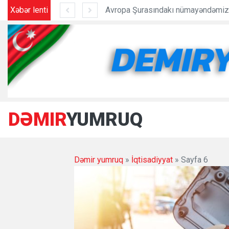
Şurasındakı nümayəndəmiz geri çağırıldı - Yeni təyinat
Xəbər lenti
Preziden
DƏMIR
YUMRUQ
Dəmir yumruq
»
İqtisadiyyat
» Sayfa 6