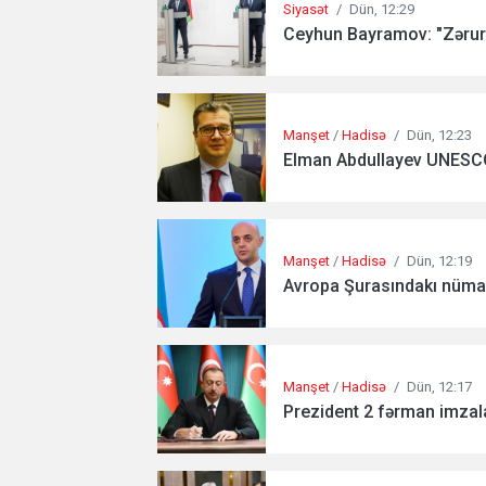
Siyasət
/
Dün, 12:29
Ceyhun Bayramov: "Zərurə
Manşet
/
Hadisə
/
Dün, 12:23
Elman Abdullayev UNESCO-d
Manşet
/
Hadisə
/
Dün, 12:19
Avropa Şurasındakı nümayə
Manşet
/
Hadisə
/
Dün, 12:17
Prezident 2 fərman imzala