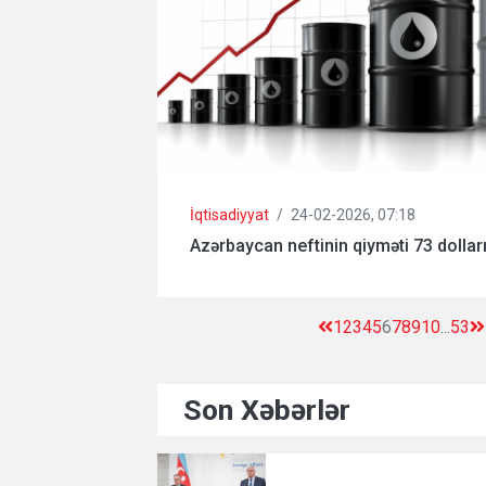
İqtisadiyyat
/
24-02-2026, 07:18
Azərbaycan neftinin qiyməti 73 dollar
1
2
3
4
5
6
7
8
9
10
...
53
Son Xəbərlər