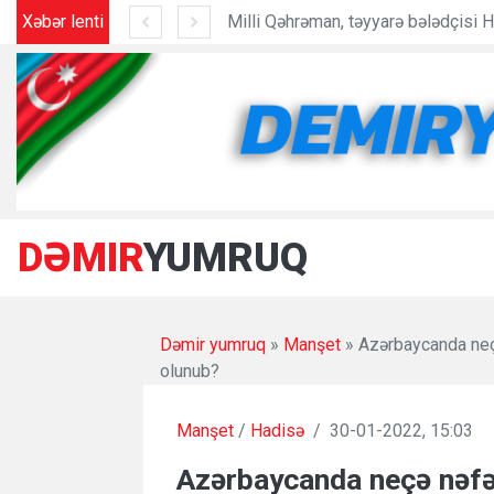
Xəbər lenti
"Vaşinqton razılaşmasında Trampın rolu kifayət qədər böyükdür”
DƏMIR
YUMRUQ
Dəmir yumruq
»
Manşet
» Azərbaycanda neç
olunub?
Manşet
/
Hadisə
/
30-01-2022, 15:03
Azərbaycanda neçə nəf