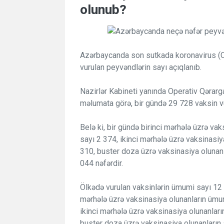
olunub?
Azərbaycanda son sutkada koronavirus (
vurulan peyvəndlərin sayı açıqlanıb.
Nazirlər Kabineti yanında Operativ Qərarg
məlumata görə, bir gündə 29 728 vaksin v
Belə ki, bir gündə birinci mərhələ üzrə vak
sayı 2 374, ikinci mərhələ üzrə vaksinasiy
310, buster doza üzrə vaksinasiya olunanl
044 nəfərdir.
Ölkədə vurulan vaksinlərin ümumi sayı 12 
mərhələ üzrə vaksinasiya olunanların ümu
ikinci mərhələ üzrə vaksinasiya olunanları
buster doza üzrə vaksinasiya olunanların