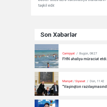
təşkil edir.
Son Xəbərlər
Cəmiyyət
/
Bugün, 08:27
FHN əhaliyə müraciət etdi.
Manşet
/
Siyasət
/
Dün, 11:42
"Vaşinqton razılaşmasında