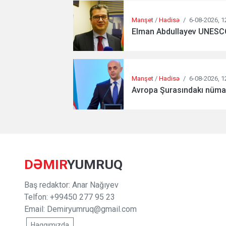
Manşet
/
Hadisə
/
6-08-2026, 1
Elman Abdullayev UNESCO-d
Manşet
/
Hadisə
/
6-08-2026, 1
Avropa Şurasındakı nümayə
DƏMIR
YUMRUQ
Baş redaktor: Anar Nağıyev
Telfon: +99450 277 95 23
Email:
Demiryumruq@gmail.com
Haqqımızda