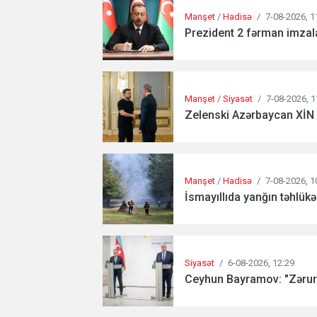
Manşet
/
Hadisə
/
7-08-2026, 1
Prezident 2 fərman imzala
Manşet
/
Siyasət
/
7-08-2026, 1
Zelenski Azərbaycan XİN 
Manşet
/
Hadisə
/
7-08-2026, 1
İsmayıllıda yanğın təhlükə
Siyasət
/
6-08-2026, 12:29
Ceyhun Bayramov: "Zərurə