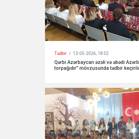
Tədbir
/
13-05-2026, 18:52
Qərbi Azərbaycan əzəli və əbədi Azər
torpağıdır” mövzusunda tədbir keçirild