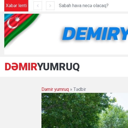
?
Xəbər lenti
DƏMIR
YUMRUQ
Dəmir yumruq
» Tədbir