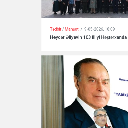
Tədbir
/
Manşet
/
9-05-2026, 18:09
Heydər Əliyevin 103 illiyi Həştərxanda