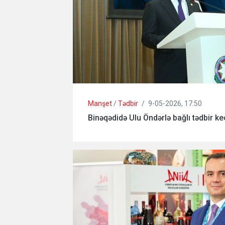
Manşet
/
Tədbir
/
9-05-2026, 17:50
Binəqədidə Ulu Öndərlə bağlı tədbir keç