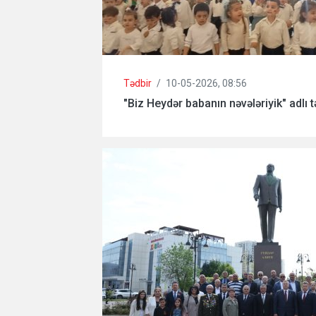
Tədbir
/
10-05-2026, 08:56
"Biz Heydər babanın nəvələriyik" adlı tə