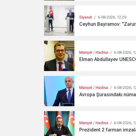
Siyasət
/
6-08-2026, 12:29
Ceyhun Bayramov: "Zərurə
Manşet
/
Hadisə
/
6-08-2026, 1
Elman Abdullayev UNESCO-d
Manşet
/
Hadisə
/
6-08-2026, 1
Avropa Şurasındakı nümayə
Manşet
/
Hadisə
/
6-08-2026, 1
Prezident 2 fərman imzala