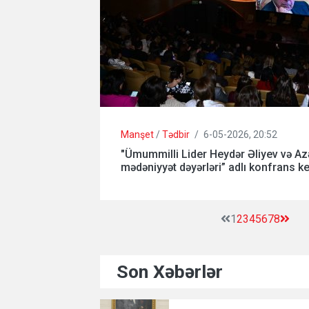
Manşet
/
Tədbir
/
6-05-2026, 20:52
"Ümummilli Lider Heydər Əliyev və A
mədəniyyət dəyərləri” adlı konfrans keç
1
2
3
4
5
6
7
8
Son Xəbərlər