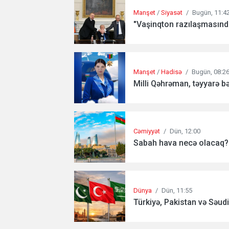
Manşet
/
Siyasət
/
Bugün, 11:4
"Vaşinqton razılaşmasında
Manşet
/
Hadisə
/
Bugün, 08:2
Milli Qəhrəman, təyyarə b
Cəmiyyət
/
Dün, 12:00
Sabah hava necə olacaq?.
Dünya
/
Dün, 11:55
Türkiyə, Pakistan və Səudiy