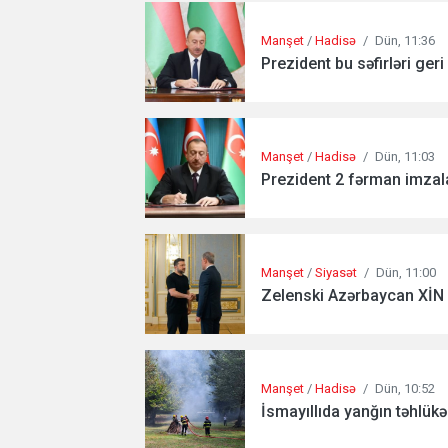
Manşet
/
Hadisə
/
Dün, 11:36
Prezident bu səfirləri geri 
Manşet
/
Hadisə
/
Dün, 11:03
Prezident 2 fərman imzala
Manşet
/
Siyasət
/
Dün, 11:00
Zelenski Azərbaycan XİN 
Manşet
/
Hadisə
/
Dün, 10:52
İsmayıllıda yanğın təhlükə