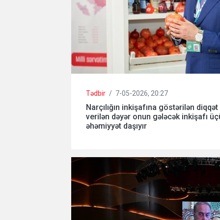
Tədbir
/
7-05-2026, 20:27
Narçılığın inkişafına göstərilən diqqət
verilən dəyər onun gələcək inkişafı 
əhəmiyyət daşıyır