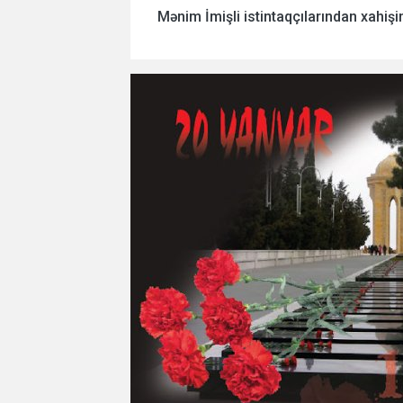
Mənim İmişli istintaqçılarından xahişim