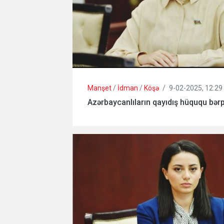
Manşet
/
İdman
/
Köşə
/
9-02-2025, 12:29
Azərbaycanlıların qayıdış hüququ bərp