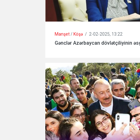
Manşet
/
Köşə
/
2-02-2025, 13:22
Gənclər Azərbaycan dövlətçiliyinin əsg