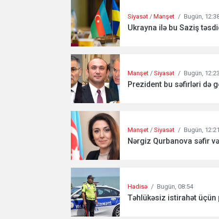
Siyasət
/
Manşet
/
Bugün, 12:3
Ukrayna ilə bu Saziş təsdi
Manşet
/
Siyasət
/
Bugün, 12:2
Prezident bu səfirləri də ge
Manşet
/
Siyasət
/
Bugün, 12:2
Nərgiz Qurbanova səfir vəz
Hadisə
/
Bugün, 08:54
Təhlükəsiz istirahət üçün p