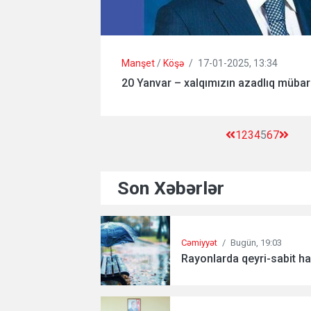
Manşet
/
Köşə
/
17-01-2025, 13:34
20 Yanvar – xalqımızın azadlıq mübar
1
2
3
4
5
6
7
Son Xəbərlər
Cəmiyyət
/
Bugün, 19:03
Rayonlarda qeyri-sabit ha