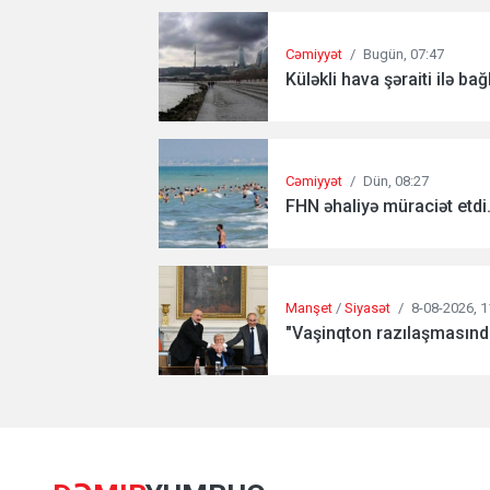
Cəmiyyət
/
Bugün, 07:47
Küləkli hava şəraiti ilə bağl
Cəmiyyət
/
Dün, 08:27
FHN əhaliyə müraciət etdi.
Manşet
/
Siyasət
/
8-08-2026, 1
"Vaşinqton razılaşmasında