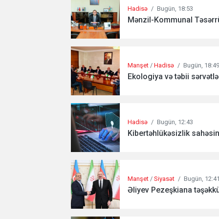
Hadisə
/
Bugün, 18:53
Mənzil-Kommunal Təsərrüfat
Manşet
/
Hadisə
/
Bugün, 18:4
Ekologiya və təbii sərvətlər
Hadisə
/
Bugün, 12:43
Kibertəhlükəsizlik sahəsi
Manşet
/
Siyasət
/
Bugün, 12:4
Əliyev Pezeşkiana təşəkkür