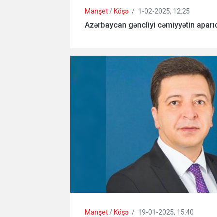
Manşet
/
Köşə
/
1-02-2025, 12:25
Azərbaycan gəncliyi cəmiyyətin aparıc
Manşet
/
Köşə
/
19-01-2025, 15:40