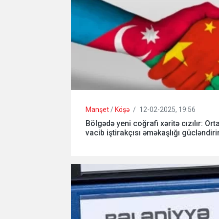
Manşet
/
Köşə
/
12-02-2025, 19:56
Bölgədə yeni coğrafi xəritə cızılır: Orta
vacib iştirakçısı əməkaşlığı gücləndiri