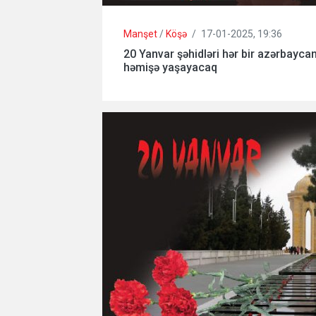
Manşet
/
Köşə
/
17-01-2025, 19:36
20 Yanvar şəhidləri hər bir azərbayca
həmişə yaşayacaq