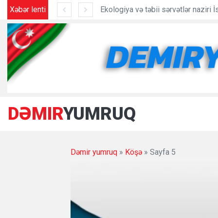
Xəbər lenti
Ekologiya və təbii sərvətlər naziri İsmayıllıda vətəndaşları qəbul edib
Kibertəhlükəsizlik sahə
DƏMIR
YUMRUQ
Dəmir yumruq
»
Köşə
» Sayfa 5