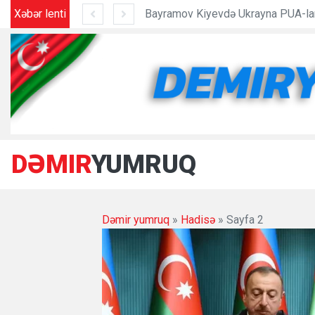
a PUA-larına baxdı - Foto
Xəbər lenti
DƏMIR
YUMRUQ
Dəmir yumruq
»
Hadisə
» Sayfa 2