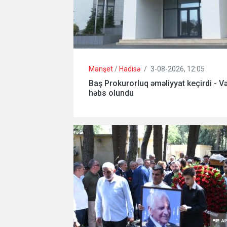
Manşet
/
Hadisə
/
3-08-2026, 12:05
Baş Prokurorluq əməliyyat keçirdi - Və
həbs olundu