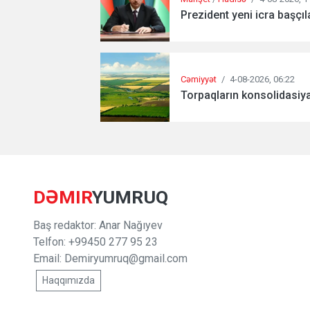
Prezident yeni icra başçıla
Cəmiyyət
/
4-08-2026, 06:22
Torpaqların konsolidasiya
DƏMIR
YUMRUQ
Baş redaktor: Anar Nağıyev
Telfon: +99450 277 95 23
Email:
Demiryumruq@gmail.com
Haqqımızda