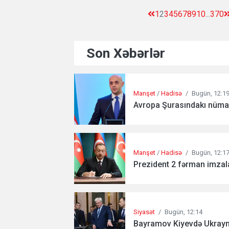
1
2
3
4
5
6
7
8
9
10
...
370
Son Xəbərlər
Manşet
/
Hadisə
/
Bugün, 12:1
Avropa Şurasındakı nümayə
Manşet
/
Hadisə
/
Bugün, 12:1
Prezident 2 fərman imzala
Siyasət
/
Bugün, 12:14
Bayramov Kiyevdə Ukrayna