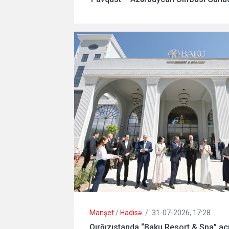
Manşet
/
Hadisə
/
31-07-2026, 17:28
Qırğızıstanda “Baku Resort & Spa” açıl