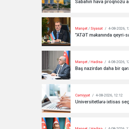
Sabahın hava proqnozu aç
Manşet
/
Siyasət
/
4-08-2026, 1
"ATƏT məkanında qeyri-sa
Manşet
/
Hadisə
/
4-08-2026, 1
Baş nazirdən daha bir qəra
Cəmiyyət
/
4-08-2026, 12:12
Universitetlərə ixtisas se
Manşet
/
Hadisə
/
4-08-2026, 1