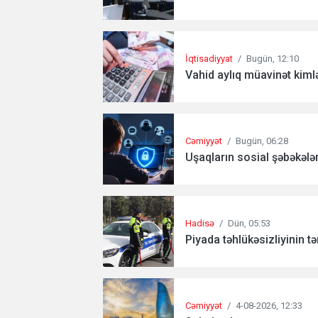
İqtisadiyyat
/
Bugün, 12:10
Vahid aylıq müavinət kimlə
Cəmiyyət
/
Bugün, 06:28
Uşaqların sosial şəbəkələrd
Hadisə
/
Dün, 05:53
Piyada təhlükəsizliyinin tə
Cəmiyyət
/
4-08-2026, 12:33