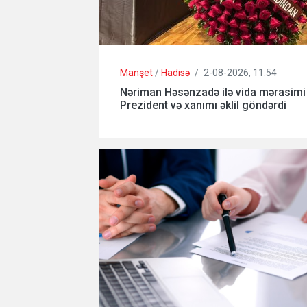
Manşet
/
Hadisə
/
2-08-2026, 11:54
Nəriman Həsənzadə ilə vida mərasimi k
Prezident və xanımı əklil göndərdi